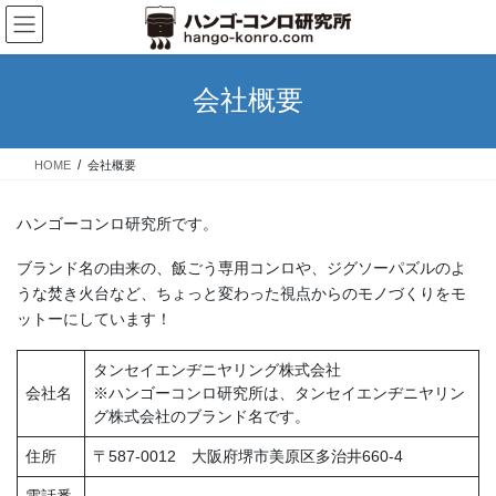
コ
ナ
ン
ビ
テ
ゲ
ン
ー
会社概要
ツ
シ
へ
ョ
ス
ン
HOME
会社概要
キ
に
ッ
移
プ
動
ハンゴーコンロ研究所です。
ブランド名の由来の、飯ごう専用コンロや、ジグソーパズルのよ
うな焚き火台など、ちょっと変わった視点からのモノづくりをモ
ットーにしています！
タンセイエンヂニヤリング株式会社
会社名
※ハンゴーコンロ研究所は、タンセイエンヂニヤリン
グ株式会社のブランド名です。
住所
〒587-0012 大阪府堺市美原区多治井660-4