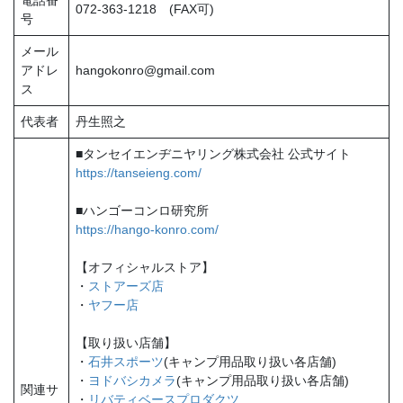
電話番
072-363-1218 (FAX可)
号
メール
アドレ
hangokonro@gmail.com
ス
代表者
丹生照之
■タンセイエンヂニヤリング株式会社 公式サイト
https://tanseieng.com/
■ハンゴーコンロ研究所
https://hango-konro.com/
【オフィシャルストア】
・
ストアーズ店
・
ヤフー店
【取り扱い店舗】
・
石井スポーツ
(キャンプ用品取り扱い各店舗)
・
ヨドバシカメラ
(キャンプ用品取り扱い各店舗)
関連サ
・
リバティベースプロダクツ